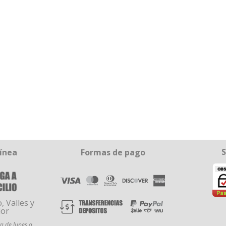
S
línea
Formas de pago
, Valles y
dor
a de lunes a