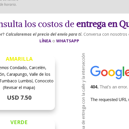
 de horario.
sulta los costos de
entrega en Q
or?
Calcularemos el precio del envío para tí
.
Conversa con nosotros 
LÍNEA
o
WHATSAPP
Amplia el mapa para ubicar la zona de entrega con la calle y la intersección
AMARILLA
remos
Condado, Carcelén,
ón, Carapungo, Valle de los
, Tumbaco Lumbisí, Conocoto
(Revisar el mapa)
USD 7.50
VERDE