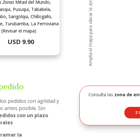
s Zonas
Mitad del Mundo,
squi, Pusuqui, Tababela,
o, Sangolqui, Chillogallo,
e, Turubamba, La Ferroviaria
(Revisar el mapa)
USD 9.90
 pedido
Consulta las
z
ona de en
os pedidos con agilidad y
o antes posible. Sin
Z
pedidos con un plazo
orales
gramar la