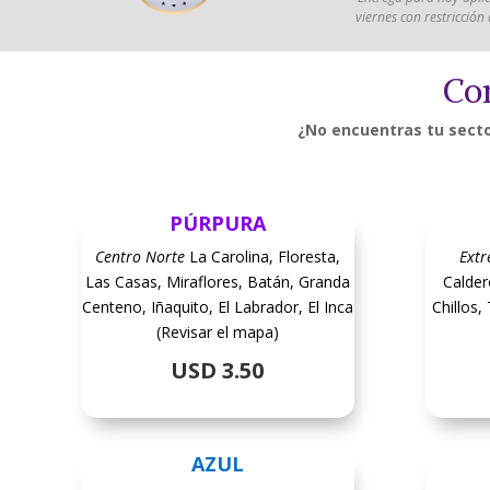
viernes con restricción
Con
¿No encuentras tu sect
PÚRPURA
Centro Norte
La Carolina, Floresta,
Ext
Las Casas, Miraflores, Batán, Granda
Calder
Centeno, Iñaquito, El Labrador, El Inca
Chillos
(Revisar el mapa)
USD 3.50
AZUL