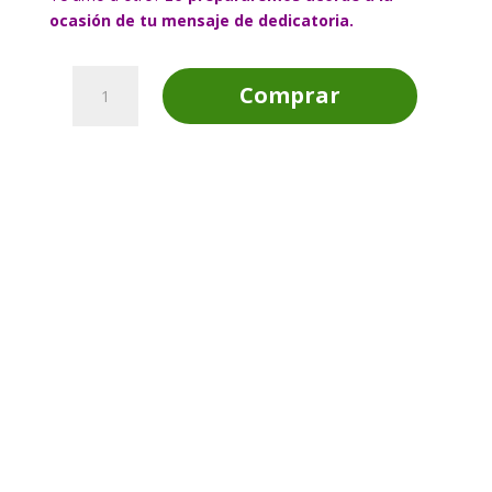
ocasión de tu mensaje de dedicatoria.
Ramo
Comprar
de
Flores
Jardín
Secreto
cantidad