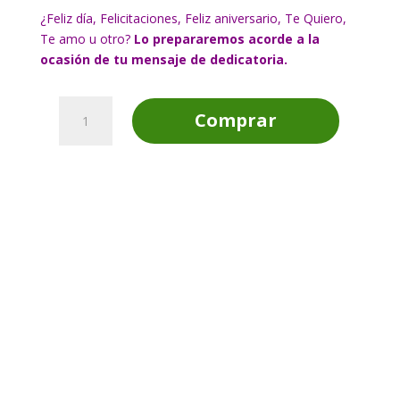
¿Feliz día, Felicitaciones, Feliz aniversario, Te Quiero,
Te amo u otro?
Lo prepararemos acorde a la
ocasión de tu mensaje de dedicatoria.
Regalo
Comprar
Corazón
de
Rosas
cantidad