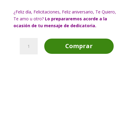
¿Feliz día, Felicitaciones, Feliz aniversario, Te Quiero,
Te amo u otro?
Lo prepararemos acorde a la
ocasión de tu mensaje de dedicatoria.
Regalo
Comprar
Cuadro
3D
con
Mensaje
cantidad