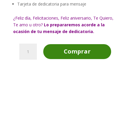
Tarjeta de dedicatoria para mensaje
¿Feliz día, Felicitaciones, Feliz aniversario, Te Quiero,
Te amo u otro?
Lo prepararemos acorde a la
ocasión de tu mensaje de dedicatoria.
Regalo
Comprar
Amigos
como
Tú
cantidad