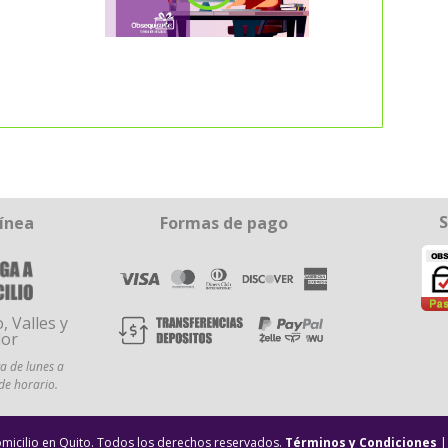
S
línea
Formas de pago
, Valles y
dor
a de lunes a
 de horario.
micilio en Quito. Todos los derechos reservados.
Términos y Condiciones