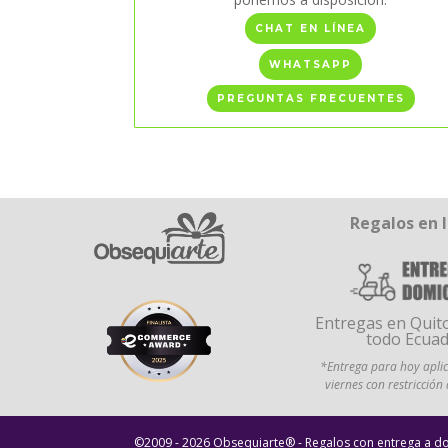
CHAT EN LÍNEA
WHATSAPP
PREGUNTAS FRECUENTES
Regalos en 
Entregas en Quito
todo Ecua
*Entrega para hoy aplic
viernes con restricción
©2009 - 2026 Obsequiarte® - Regalos con entrega a do